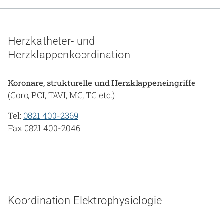
Gesundheit & Medizin
Über uns
Herzkatheter- und
Herzklappenkoordination
Beruf & Karriere
Koronare, strukturelle und Herzklappeneingriffe
(Coro, PCI, TAVI, MC, TC etc.)
Notaufnahme
Tel:
0821 400-2369
Fax 0821 400-2046
Anreise
Koordination Elektrophysiologie