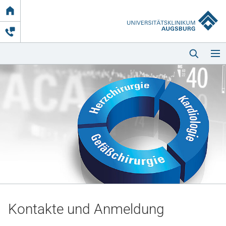
Link
zur
Startseite
Startseite
Kliniken & Einrichtungen
Patienten & Besucher
Kontakte und Anmeldung
Zuweisende