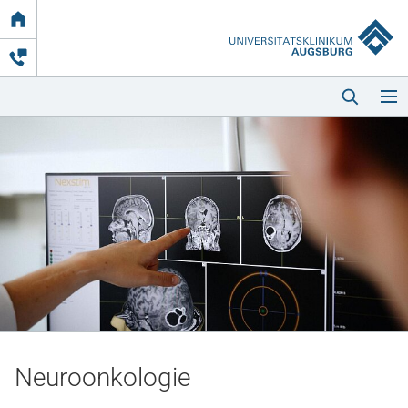
Link
zur
Startseite
Startseite
Kliniken & Einrichtungen
Patienten & Besucher
Neuroonkologie
Zuweisende