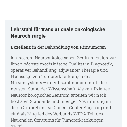
Gesundheit & Medizin
Über uns
Lehrstuhl für translationale onkologische
Beruf & Karriere
Neurochirurgie
Exzellenz in der Behandlung von Hirntumoren
In unserem Neuroonkologischen Zentrum bieten wir
Notaufnahme
Ihnen höchste medizinische Qualität in Diagnostik,
operativer Behandlung, adjuvanter Therapie und
Nachsorge von Tumorerkrankungen des
Anreise
Nervensystems – interdisziplinär und nach dem
neusten Stand der Wissenschaft. Als zertifiziertes
Neuroonkologisches Zentrum arbeiten wir nach
höchsten Standards und in enger Abstimmung mit
dem Comprehensive Cancer Center Augsburg und
sind als Mitglied des Verbunds WERA Teil des
Nationalen Centrums für Tumorerkrankungen
(NCT).