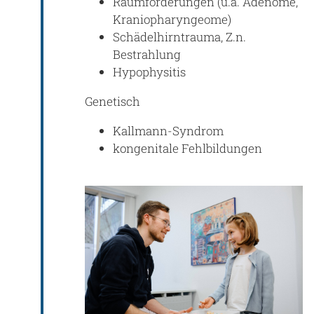
Raumforderungen (u.a. Adenome,
Kraniopharyngeome)
Schädelhirntrauma, Z.n.
Bestrahlung
Hypophysitis
Genetisch
Kallmann-Syndrom
kongenitale Fehlbildungen