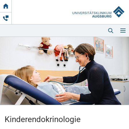
Link
zur
Startseite
Startseite
Kliniken & Einrichtungen
Patienten & Besucher
Kinderendokrinologie
Zuweisende