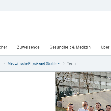
cher
Zuweisende
Gesundheit & Medizin
Über
Medizinische Physik und Strahlenschutz
Team
Institute
Projekte am UKA
Medizinbereiche
Study and teaching