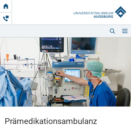
Link
zur
Startseite
Startseite
Kliniken & Einrichtungen
Patienten & Besucher
Prämedikations­ambulanz
Zuweisende