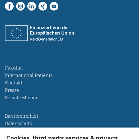
Fakultät
International Patients
Kontakt
Presse
Soziale Medien
Barrierefreiheit
Datenschutz
Legal Disclosure
Cookies, third party services & privacy
Leichte Sprache