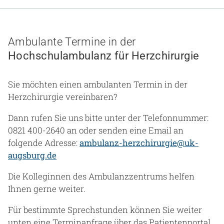
Gesundheit & Medizin
Über uns
Ambulante Termine in der
Hochschulambulanz für Herzchirurgie
Beruf & Karriere
Sie möchten einen ambulanten Termin in der
Herzchirurgie vereinbaren?
Notaufnahme
Dann rufen Sie uns bitte unter der Telefonnummer:
0821 400-2640 an oder senden eine Email an
Anreise
folgende Adresse:
ambulanz-herzchirurgie@uk-
augsburg.de
Die Kolleginnen des Ambulanzzentrums helfen
Ihnen gerne weiter.
Für bestimmte Sprechstunden können Sie weiter
unten eine Terminanfrage über das Patientenportal