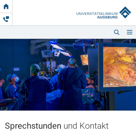
Link
zur
Startseite
Startseite
Kliniken & Einrichtungen
Patienten & Besucher
Sprechstunden
und Kontakt
Zuweisende