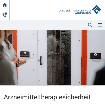
Link
zur
Startseite
Startseite
Kliniken & Einrichtungen
Patienten & Besucher
Arzneimitteltherapiesicherheit
Zuweisende