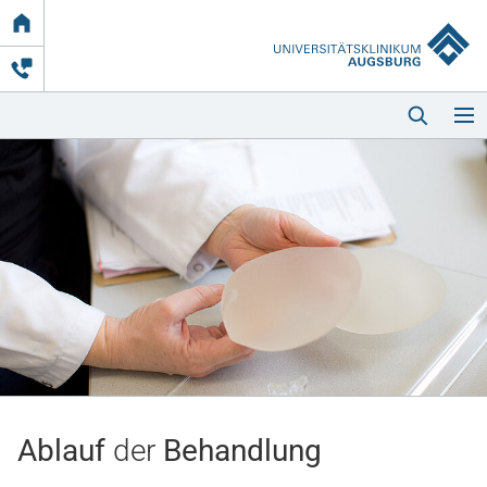
Link
zur
Startseite
Startseite
Kliniken & Einrichtungen
Patienten & Besucher
Ablauf
der
Behandlung
Zuweisende