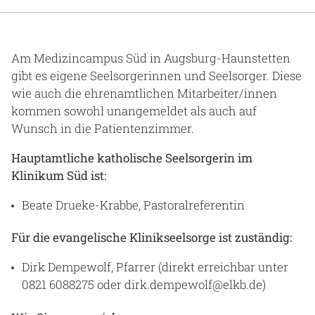
Gesundheit & Medizin
Über uns
Am Medizincampus Süd in Augsburg-Haunstetten
gibt es eigene Seelsorgerinnen und Seelsorger. Diese
Beruf & Karriere
wie auch die ehrenamtlichen Mitarbeiter/innen
kommen sowohl unangemeldet als auch auf
Wunsch in die Patientenzimmer.
Notaufnahme
Hauptamtliche katholische Seelsorgerin im
Klinikum Süd ist:
Anreise
Beate Drueke-Krabbe, Pastoralreferentin
Für die evangelische Klinikseelsorge ist zuständig:
Dirk Dempewolf, Pfarrer (direkt erreichbar unter
0821 6088275 oder dirk.dempewolf@elkb.de)