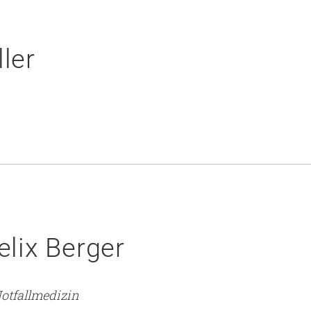
ler
elix Berger
otfallmedizin