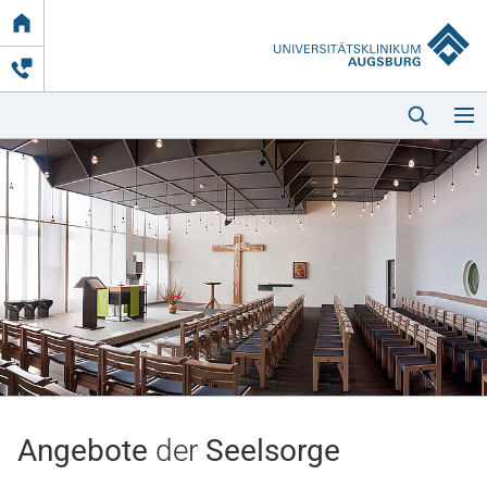
Link
zur
Startseite
Startseite
Kliniken & Einrichtungen
Patienten & Besucher
Angebote
der
Seelsorge
Zuweisende