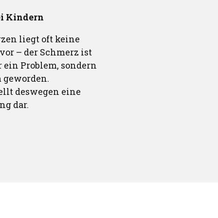
i Kindern
en liegt oft keine
or – der Schmerz ist
 ein Problem, sondern
m geworden.
ellt deswegen eine
ng dar.