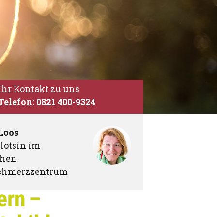
Ihr Kontakt zu uns
Telefon: 0821 400-9324
Loos
lotsin im
chen
chmerzzentrum
ern –