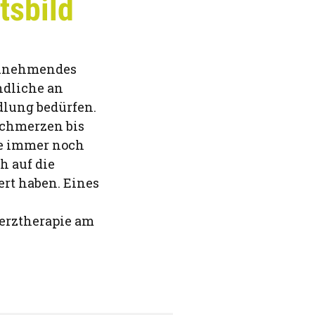
tsbild
 zunehmendes
ndliche an
dlung bedürfen.
Schmerzen bis
ge immer noch
h auf die
rt haben. Eines
erztherapie am