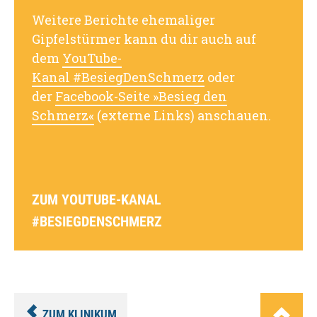
Weitere Berichte ehemaliger
Gipfelstürmer kann du dir auch auf
dem
YouTube-
Kanal #BesiegDenSchmerz
oder
der
Facebook-Seite »Besieg den
Schmerz«
(externe Links) anschauen.
ZUM YOUTUBE-KANAL
#BESIEGDENSCHMERZ
ZUM KLINIKUM