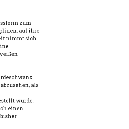
ässlerin zum
linen, auf ihre
Zeit nimmt sich
eine
-weißen
ferdeschwanz
 abzusehen, als
tellt wurde.
rch einen
 bisher