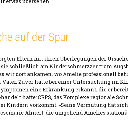
ir etwas übersehen.
he auf der Spur
sorgten Eltern mit ihren Überlegungen der Ursac
 sie schließlich am Kinderschmerzzentrum Augsb
ass wir dort ankamen, wo Amelie professionell be
er Vater. Zuvor hatte bei einer Untersuchung im K
Symptomen eine Erkrankung erkannt, die er bereit
handelt hatte: CRPS, das Komplexe regionale Sc
 bei Kindern vorkommt. »Seine Vermutung hat sich
t Rosemarie Ahnert, die umgehend Amelies statio