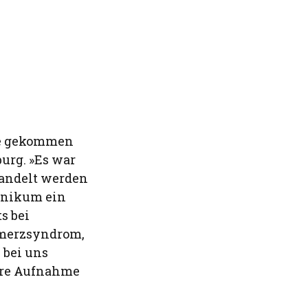
he gekommen
urg. »Es war
handelt werden
linikum ein
s bei
hmerzsyndrom,
 bei uns
näre Aufnahme