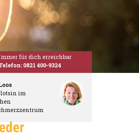
Immer für dich erreichbar
Telefon: 0821 400-9324
Loos
lotsin im
chen
chmerzzentrum
ieder