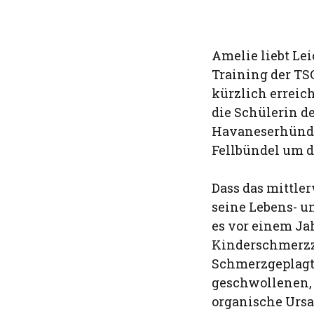
Amelie liebt Le
Training der TS
kürzlich erreich
die Schülerin 
Havaneserhündi
Fellbündel um d
Dass das mittle
seine Lebens- u
es vor einem J
Kinderschmerzz
Schmerzgeplagt
geschwollenen, 
organische Ursa