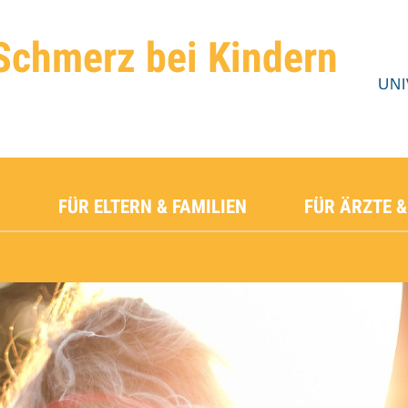
Schmerz bei Kindern
FÜR ELTERN & FAMILIEN
FÜR ÄRZTE &