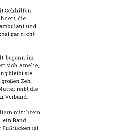
it Gehhilfen
hnert, die
r ambulant und
chst gar nicht
lt, begann im
rt sich Amelie,
ng bleibt sie
 großen Zeh.
utter reibt die
en Verband.
ltern mit ihrem
, ein Band
r Fußrücken ist