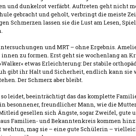
en und dunkelrot verfärbt. Auftreten geht nicht m
hule gebracht und geholt, verbringt die meiste Ze
tigen Schmerzen lassen sie die Lust am Lesen, Spi
n.
untersuchungen und MRT – ohne Ergebnis. Amelie
h innen zu formen. Erst geht sie wochenlang an Kr
»Walker« etwas Erleichterung: Der stabile orthopä
h gibt ihr Halt und Sicherheit, endlich kann sie 
tehen. Der Schmerz aber bleibt.
o leidet, beeinträchtigt das das komplette Famili
ein besonnener, freundlicher Mann, wie die Mutte
itleid gesellen sich Ängste, sogar Zweifel, gute
 aus Familien- und Bekanntenkreis kommen hinzu
 wehtun, mag sie – eine gute Schülerin – vielleic