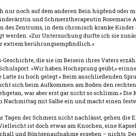
ch nur noch auf dem anderen Bein hüpfend oder m
 Kinderärztin und Schmerztherapeutin Rosemarie A
rin des Zentrums, in dem chronisch kranke Kinde
rgt werden. »Zur Untersuchung durfte ich sie zunä
ar extrem berührungsempfindlich.«
Geschichte, die sie im Beisein ihres Vaters erzäh
 Schulsport. »Wir haben Hochsprung geübt,« erinne
e Latte zu hoch gelegt.« Beim anschließenden Spru
ucht sich beim Aufkommen am Boden den rechten
hgetan, war aber erst gar nicht so schlimm.« Die M
m Nachmittag mit Salbe ein und macht einen fest
ar Tagen der Schmerz nicht nachlässt, gehen die E
Vielleicht ist doch etwas am Knochen, eine Kapsel
schall und Röntgenaufnahme ergeben – nichts. De