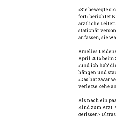
»Sie bewegte si
fort« berichtet
ärztliche Leite
stationär verso
anfassen, sie w
Amelies Leidens-
April 2016 beim
»und ich hab‘ di
hängen und sta
»Das hat zwar we
verletze Zehe a
Als nach ein pa
Kind zum Arzt. 
gerissen? Ultra