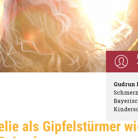
Gudrun 
Schmerz
Bayeris
Kinders
lie als Gipfelstürmer w