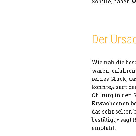
Schule, haben w
Der Ursac
Wie nah die be
waren, erfahren
reines Glück, d
konnte,« sagt d
Chirurg in den 
Erwachsenen be
das sehr selten
bestätigt,« sag
empfahl.