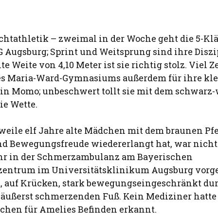
ichtathletik – zweimal in der Woche geht die 5-Kl
G Augsburg; Sprint und Weitsprung sind ihre Diszip
te Weite von 4,10 Meter ist sie richtig stolz. Viel 
des Maria-Ward-Gymnasiums außerdem für ihre kl
n Momo; unbeschwert tollt sie mit dem schwarz
ie Wette.
rweile elf Jahre alte Mädchen mit dem braunen P
nd Bewegungsfreude wiedererlangt hat, war nicht
ahr in der Schmerzambulanz am Bayerischen
entrum im Universitätsklinikum Augsburg vorges
, auf Krücken, stark bewegungseingeschränkt du
äußerst schmerzenden Fuß. Kein Mediziner hatte
chen für Amelies Befinden erkannt.