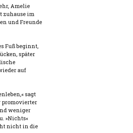
ehr, Amelie
it zuhause im
elen und Freunde
s Fuß beginnt,
ücken, später
dische
wieder auf
enleben,« sagt
r promovierter
 und weniger
. »Nichts«
ht nicht in die