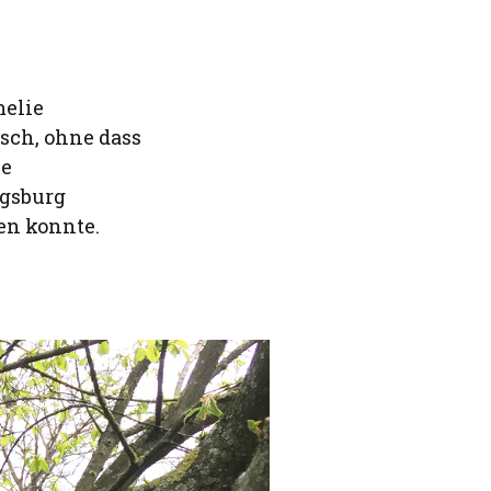
melie
sch, ohne dass
le
gsburg
en konnte.