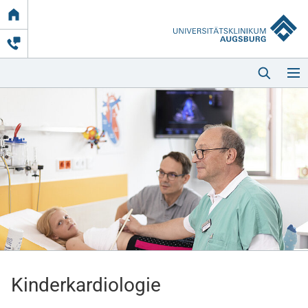
Link
zur
Startseite
Startseite
Kliniken & Einrichtungen
Patienten & Besucher
Kinderkardiologie
Zuweisende