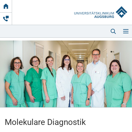
Link
zur
Startseite
Startseite
Kliniken & Einrichtungen
Patienten & Besucher
Molekulare Diagnostik
Zuweisende