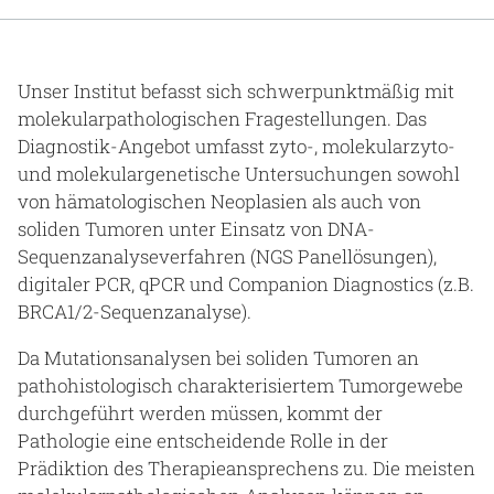
Gesundheit & Medizin
Über uns
Unser Institut befasst sich schwerpunktmäßig mit
molekularpathologischen Fragestellungen. Das
Beruf & Karriere
Diagnostik-Angebot umfasst zyto-, molekularzyto-
und molekulargenetische Untersuchungen sowohl
von hämatologischen Neoplasien als auch von
soliden Tumoren unter Einsatz von DNA-
Notaufnahme
Sequenzanalyseverfahren (NGS Panellösungen),
digitaler PCR, qPCR und Companion Diagnostics (z.B.
Anreise
BRCA1/2-Sequenzanalyse).
Da Mutationsanalysen bei soliden Tumoren an
pathohistologisch charakterisiertem Tumorgewebe
durchgeführt werden müssen, kommt der
Pathologie eine entscheidende Rolle in der
Prädiktion des Therapieansprechens zu. Die meisten