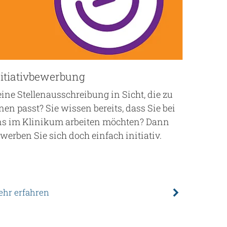
nitiativbewerbung
Newsle
ine Stellenausschreibung in Sicht, die zu
Abonnier
nen passt? Sie wissen bereits, dass Sie bei
wir Sie 
s im Klinikum arbeiten möchten? Dann
informie
werben Sie sich doch einfach initiativ.
hr erfahren
Mehr erf