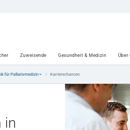
cher
Zuweisende
Gesundheit & Medizin
Über
nik für Palliativmedizin
Karrierechancen
Institute
Projekte am UKA
n
in
Medizinbereiche
Study and teaching