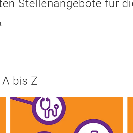
ten Stellenangebote für di
t.
 A bis Z