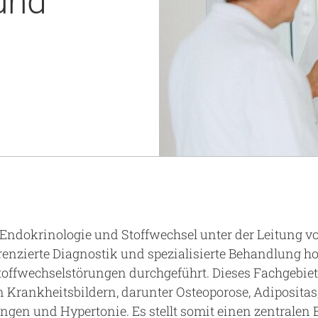
und
Notaufnahme
Research
Zentren
Nachhaltigkeit am UKA - Initiative UMAGG
Zentrale Einrichtungen
Fördervereine & Spenden
Luftrettungsstation
Qualität
Endokrinologie und Stoffwechsel unter der Leitung 
renzierte Diagnostik und spezialisierte Behandlung h
ffwechselstörungen durchgeführt. Dieses Fachgebiet 
 Krankheitsbildern, darunter Osteoporose, Adipositas
ngen und Hypertonie. Es stellt somit einen zentralen 