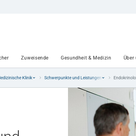
cher
Zuweisende
Gesundheit & Medizin
Über
Medizinische Klinik
Schwerpunkte und Leistungen
Endokrinolo
Institute
Projekte am UKA
Medizinbereiche
Study and teaching