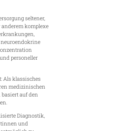
rsorgung seltener,
er anderem komplexe
erkrankungen,
e neuroendokrine
Konzentration
und personeller
: Als klassisches
eren medizinischen
 basiert auf den
en.
sierte Diagnostik,
entinnen und