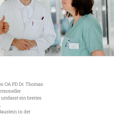
von OA PD Dr. Thomas
ormoneller
umfasst ein breites
,
Baustein in der