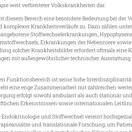
ie weit verbreiteter Volkskrankheiten dar.
 diesem Bereich eine besondere Bedeutung bei der Ve
 komplexer Krankheitsverläufe zu. Dazu zählen unt
e angeborene Stoffwechselerkrankungen, Hypophysen
umstoffwechsels, Erkrankungen der Nebenniere sowi
ung solcher Krankheitsbilder erfordert oftmals eine 
tungen mit außergewöhnlicher technischer Ausstattung 
 Funktionsbereich ist seine hohe Interdisziplinarität
teht eine enge Zusammenarbeit mit zahlreichen weit
orgung erfolgt sowohl ambulant als auch stationär und
tlichen Erkenntnissen sowie internationalen Leitlini
 Endokrinologie und Stoffwechsel vereint hochspeziali
erapieansätze und translationale Forschung, um Pati