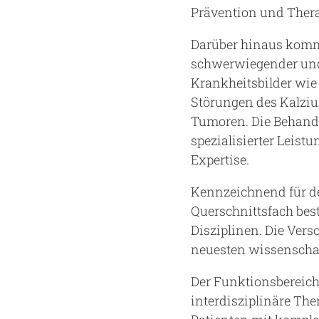
Prävention und Therap
Darüber hinaus kommt
schwerwiegender und
Krankheitsbilder wi
Störungen des Kalzi
Tumoren. Die Behandl
spezialisierter Leis
Expertise.
Kennzeichnend für den
Querschnittsfach bes
Disziplinen. Die Vers
neuesten wissenschaf
Der Funktionsbereich
interdisziplinäre Th