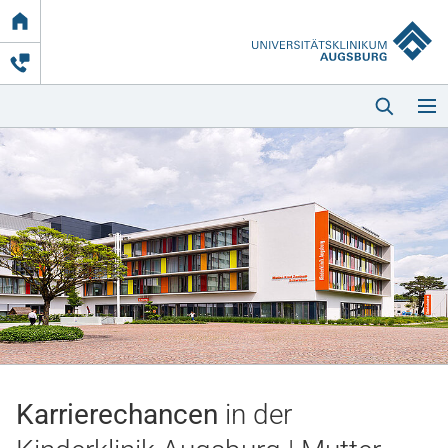
Link
zur
Startseite
Startseite
Kliniken & Einrichtungen
Patienten & Besucher
Karrierechancen
in der
Zuweisende