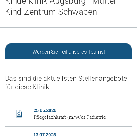
Kinderklinik Augsburg | Mutter-
Gesundheit & Medizin
Kind-Zentrum Schwaben
Über uns
Beruf & Karriere
Werden Sie Teil unseres Teams!
Notaufnahme
Das sind die aktuellsten Stellenangebote
Anreise
für diese Klinik:
25.06.2026
Pflegefachkraft (m/w/d) Pädiatrie
13.07.2026