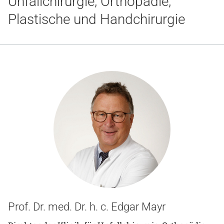
Unfallchirurgie, Orthopädie,
Gesundheit & Medizin
Plastische und Handchirurgie
Über uns
Beruf & Karriere
Notaufnahme
Anreise
Prof. Dr. med. Dr. h. c. Edgar Mayr