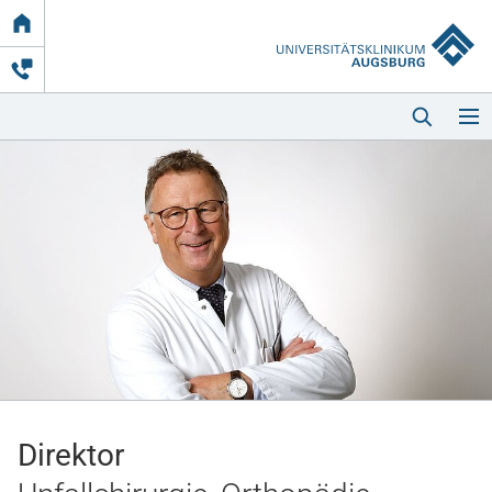
Link
zur
Startseite
Startseite
Kliniken & Einrichtungen
Patienten & Besucher
Direktor
Zuweisende