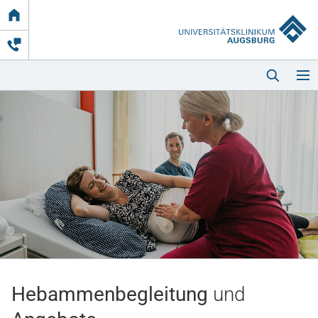
Link
zur
Startseite
Startseite
Kliniken & Einrichtungen
Patienten & Besucher
Hebammenbegleitung
und
Zuweisende