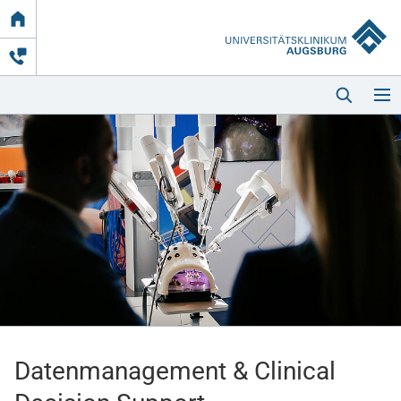
Link
zur
Startseite
Startseite
Kliniken & Einrichtungen
Patienten & Besucher
Datenmanagement & Clinical
Zuweisende