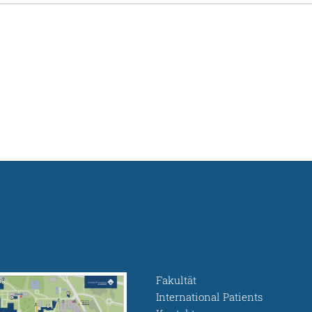
Fakultät
International Patients