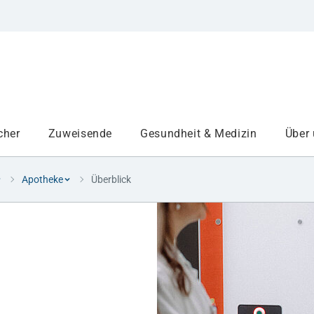
cher
Zuweisende
Gesundheit & Medizin
Über
Apotheke
Überblick
Institute
Projekte am UKA
Medizinbereiche
Study and teaching