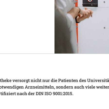
Notaufnahme
Research
Zentren
Nachhaltigkeit am UKA - Initiative UMAGG
Zentrale Einrichtungen
Fördervereine & Spenden
Luftrettungsstation
Qualität
eke versorgt nicht nur die Patienten des Universit
otwendigen Arzneimitteln, sondern auch viele weite
rtifiziert nach der DIN ISO 9001:2015.