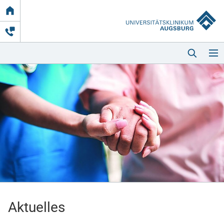
Link
zur
Startseite
Startseite
Kliniken & Einrichtungen
Patienten & Besucher
Aktuelles
Zuweisende