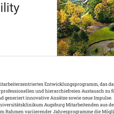
lity
Notaufnahme
Research
Zentren
Nachhaltigkeit am UKA - Initiative UMAGG
Zentrale Einrichtungen
Fördervereine & Spenden
Luftrettungsstation
Qualität
mitarbeiterzentriertes Entwicklungsprogramm, das dar
rprofessionellen und hierarchiefreien Austausch zu fö
d generiert innovative Ansätze sowie neue Impulse.
 Universitätsklinikum Augsburg Mitarbeitenden aus d
 im Rahmen variierender Jahresprogramme die Mögli