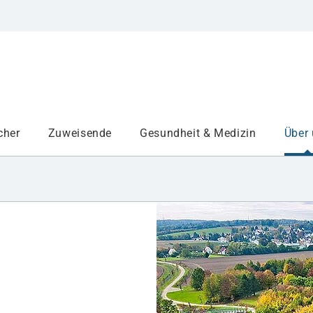
cher
Zuweisende
Gesundheit & Medizin
Über
Institute
Projekte am UKA
Medizinbereiche
Study and teaching