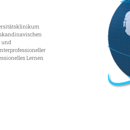
rsitätsklinikum
n skandinavischen
- und
terprofessioneller
fessionelles Lernen