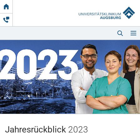
Link
zur
Startseite
Startseite
Kliniken & Einrichtungen
Patienten & Besucher
Jahresrückblick
2023
Zuweisende