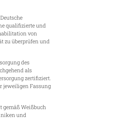
 Deutsche
e qualifizierte und
bilitation von
ät zu überprüfen und
rsorgung des
rchgehend als
orgung zertifiziert.
r jeweiligen Fassung
tät gemäß Weißbuch
liniken und