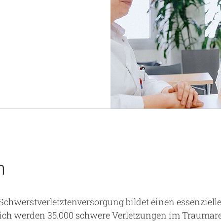
Notaufnahme
Research
Zentren
Nachhaltigkeit am UKA - Initiative UMAGG
Zentrale Einrichtungen
Fördervereine & Spenden
Luftrettungsstation
Qualität
n
chwerstverletztenversorgung bildet einen essenzielle
rlich werden 35.000 schwere Verletzungen im Traumare