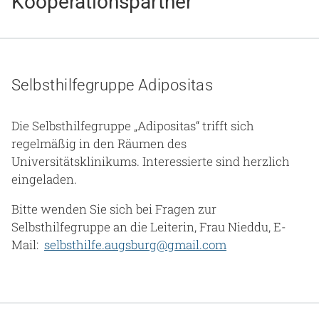
Kooperations­partner
Gesundheit & Medizin
Über uns
Beruf & Karriere
Selbsthilfegruppe Adipositas
Die Selbsthilfegruppe „Adipositas“ trifft sich
regelmäßig in den Räumen des
Notaufnahme
Universitätsklinikums. Interessierte sind herzlich
eingeladen.
Anreise
Bitte wenden Sie sich bei Fragen zur
Selbsthilfegruppe an die Leiterin, Frau Nieddu, E-
Mail:
selbsthilfe.augsburg@gmail.com