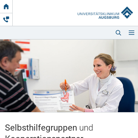
Link
zur
Startseite
Startseite
Kliniken & Einrichtungen
Patienten & Besucher
Selbsthilfe­gruppen
und
Zuweisende