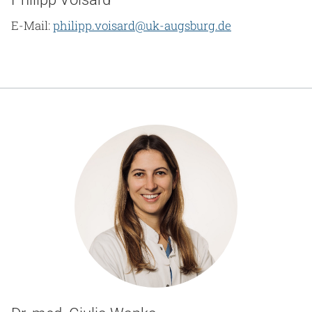
E-Mail:
philipp.voisard@uk-augsburg.de