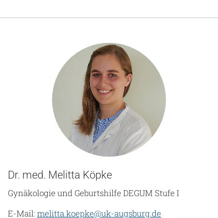
Dr. med. Melitta Köpke
Gynäkologie und Geburtshilfe DEGUM Stufe I
E-Mail:
melitta.koepke
@
uk-augsburg.de