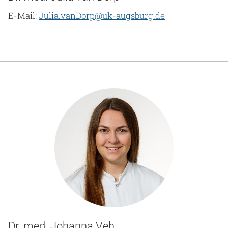
E-Mail:
Julia.vanDorp@uk-augsburg.de
Dr. med. Johanna Veh