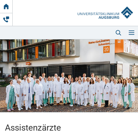
Link
zur
Startseite
Startseite
Kliniken & Einrichtungen
Patienten & Besucher
Assistenzärzte
Zuweisende