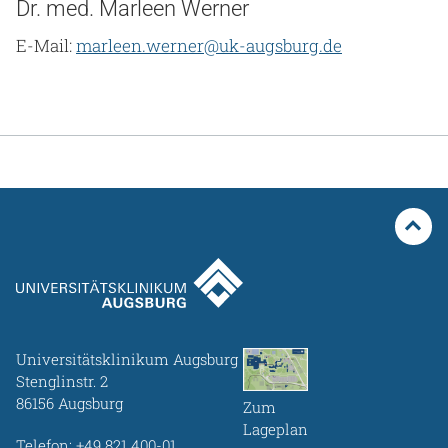
Dr. med. Marleen Werner
E-Mail:
marleen.werner@uk-augsburg.de
Universitätsklinikum Augsburg
Stenglinstr. 2
86156 Augsburg
Zum
Lageplan
Telefon:
+49 821 400-01