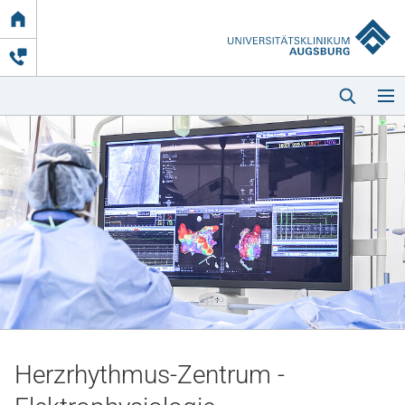
Link
zur
Startseite
Startseite
Kliniken & Einrichtungen
Patienten & Besucher
Herzrhythmus-Zentrum -
Zuweisende