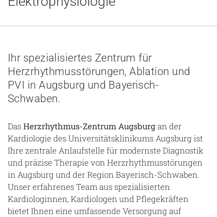
Elektrophysiologie
Gesundheit & Medizin
Über uns
Beruf & Karriere
Ihr spezialisiertes Zentrum für
Herzrhythmusstörungen, Ablation und
PVI in Augsburg und Bayerisch-
Schwaben.
Notaufnahme
Das
Herzrhythmus-Zentrum Augsburg
an der
Anreise
Kardiologie des Universitätsklinikums Augsburg ist
Ihre zentrale Anlaufstelle für modernste Diagnostik
und präzise Therapie von Herzrhythmusstörungen
in Augsburg und der Region Bayerisch-Schwaben.
Unser erfahrenes Team aus spezialisierten
Kardiologinnen, Kardiologen und Pflegekräften
bietet Ihnen eine umfassende Versorgung auf