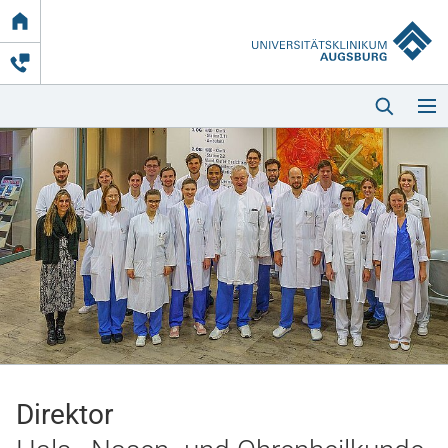
Link
zur
Startseite
Startseite
Kliniken & Einrichtungen
Patienten & Besucher
Direktor
Zuweisende