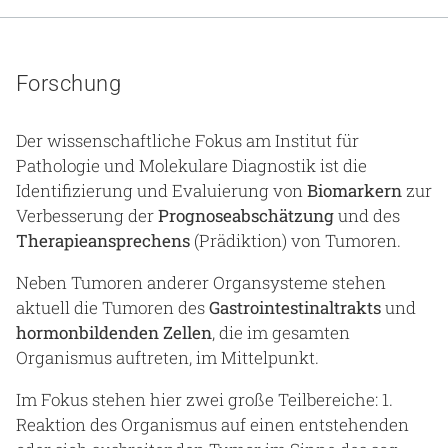
Gesundheit & Medizin
Über uns
Forschung
Beruf & Karriere
Der wissenschaftliche Fokus am Institut für
Pathologie und Molekulare Diagnostik ist die
Identifizierung und Evaluierung von
Biomarkern
zur
Notaufnahme
Verbesserung der
Prognoseabschätzung
und des
Therapieansprechens
(Prädiktion) von Tumoren.
Anreise
Neben Tumoren anderer Organsysteme stehen
aktuell die Tumoren des
Gastrointestinaltrakts
und
hormonbildenden Zellen
, die im gesamten
Organismus auftreten, im Mittelpunkt.
Im Fokus stehen hier zwei große Teilbereiche: 1.
Reaktion des Organismus auf einen entstehenden