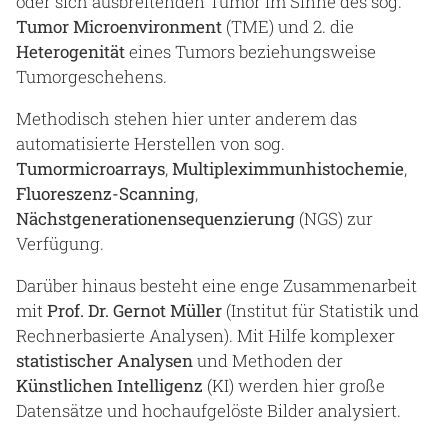
oder sich ausbreitenden Tumor im Sinne des sog.
Tumor Microenvironment
(TME) und 2. die
Heterogenität
eines Tumors beziehungsweise
Tumorgeschehens.
Methodisch stehen hier unter anderem das
automatisierte Herstellen von sog.
Tumormicroarrays
,
Multipleximmunhistochemie
,
Fluoreszenz-Scanning
,
Nächstgenerationensequenzierung
(NGS) zur
Verfügung.
Darüber hinaus besteht eine enge Zusammenarbeit
mit
Prof. Dr. Gernot Müller
(Institut für Statistik und
Rechnerbasierte Analysen). Mit Hilfe komplexer
statistischer Analysen
und Methoden der
Künstlichen Intelligenz
(KI) werden hier große
Datensätze und hochaufgelöste Bilder analysiert.