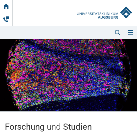
Link
zur
Startseite
Startseite
Kliniken & Einrichtungen
Patienten & Besucher
Forschung
und
Studien
Zuweisende