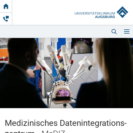
Link
zur
Startseite
Startseite
Kliniken & Einrichtungen
Patienten & Besucher
Medizinisches Datenintegrations­
Zuweisende