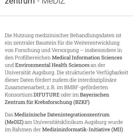
zentrum
- MeDIZ
Gesundheit & Medizin
Über uns
Beruf & Karriere
Die Nutzung medizinischer Behandlungsdaten ist
ein zentraler Baustein für die Weiterentwicklung
von Forschung und Versorgung – insbesondere in
den Profilbereichen
Medical Information Sciences
Notaufnahme
und
Environmental Health Sciences
an der
Universität Augsburg. Die strukturierte Verfügbarkeit
dieser Daten fördert zudem die interdisziplinäre
Anreise
Zusammenarbeit, z. B. im BMBF-geförderten
Konsortium
DIFUTURE
oder im
Bayerischen
Zentrum für Krebsforschung (BZKF)
.
Das
Medizinische Datenintegrationszentrum
(MeDIZ)
am Universitätsklinikum Augsburg wurde
im Rahmen der
Medizininformatik-Initiative (MII)