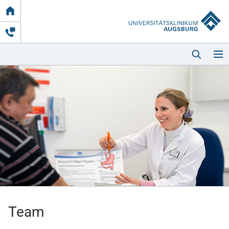
Link
zur
Startseite
Startseite
Kliniken & Einrichtungen
Patienten & Besucher
Team
Zuweisende