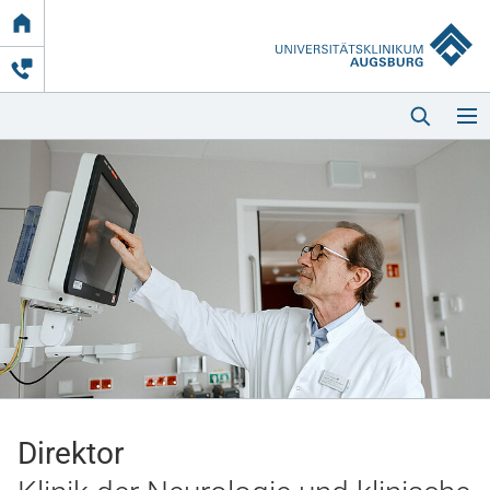
Link
zur
Startseite
Startseite
Kliniken & Einrichtungen
Patienten & Besucher
Direktor
Zuweisende