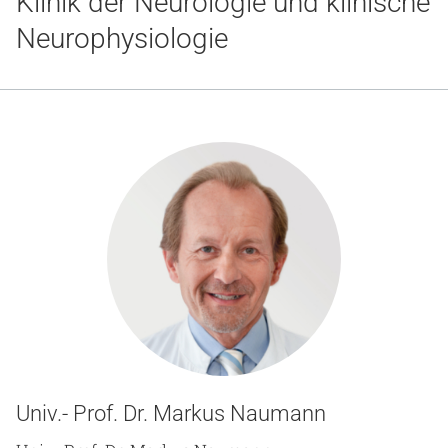
Klinik der Neurologie und klinische
Gesundheit & Medizin
Neurophysiologie
Über uns
Beruf & Karriere
Notaufnahme
Anreise
Univ.- Prof. Dr. Markus Naumann