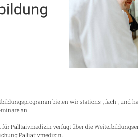
bildung
Notaufnahme
Research
Zentren
Nachhaltigkeit am UKA - Initiative UMAGG
Zentrale Einrichtungen
Fördervereine & Spenden
Luftrettungsstation
Qualität
tbildungsprogramm bieten wir stations-, fach-, und h
eminare an.
k für Palltaivmedizin verfügt über die Weiterbildungs
ichung Palliativmedizin.