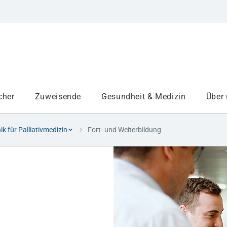
cher
Zuweisende
Gesundheit & Medizin
Über
nik für Palliativmedizin
Fort- und Weiterbildung
Institute
Projekte am UKA
Medizinbereiche
Study and teaching