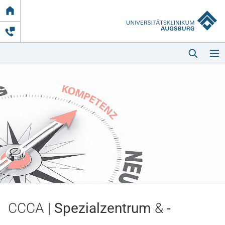
Link
zur
Startseite
Startseite
Kliniken & Einrichtungen
Patienten & Besucher
CCCA |
Spezialzentrum
&
-
Zuweisende