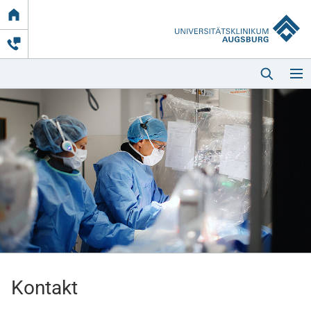
Link
zur
Startseite
Startseite
Kliniken & Einrichtungen
Patienten & Besucher
Kontakt
Zuweisende