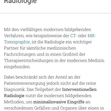
Radiologie
Gesundheit & Medizin
Über uns
Beruf & Karriere
Mit den vielfältigen modernen bildgebenden
Verfahren, wie beispielsweise der
CT-
oder
MR-
Tomographie
, ist die Radiologie ein wichtiger
Partner für sämtliche medizinischen
Notaufnahme
Fachrichtungen und in einen Großteil der
Therapieentscheidungen in der modernen Medizin
eingebunden.
Anreise
Dabei beschränkt sich der Anteil an der
Patientenversorgung jedoch nicht auf die reine
Diagnostik. Das Teilgebiet der
Interventionellen
Radiologie
nutzt die modernen bildgebenden
Methoden, um
minimalinvasive Eingriffe
an
verschiedenen Gefäßen und Organen über einen in