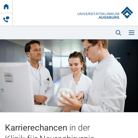
Link
zur
Startseite
Startseite
Kliniken & Einrichtungen
Patienten & Besucher
Karrierechancen
in der
Zuweisende