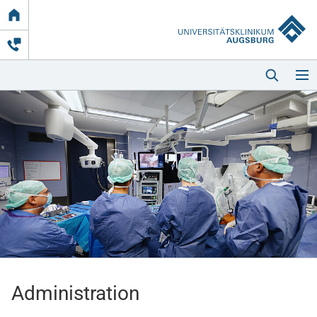
Link
zur
Startseite
Startseite
Kliniken & Einrichtungen
Patienten & Besucher
Administration
Zuweisende