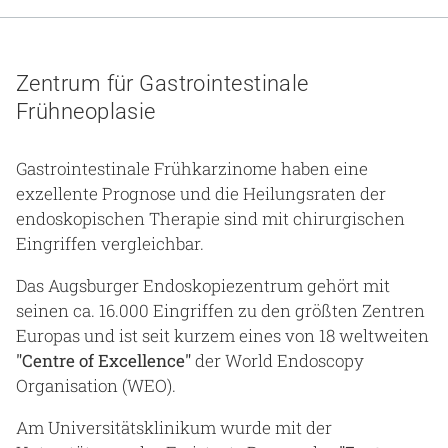
Gesundheit & Medizin
Über uns
Zentrum für Gastrointestinale
Frühneoplasie
Beruf & Karriere
Gastrointestinale Frühkarzinome haben eine
exzellente Prognose und die Heilungsraten der
Notaufnahme
endoskopischen Therapie sind mit chirurgischen
Eingriffen vergleichbar.
Anreise
Das Augsburger Endoskopiezentrum gehört mit
seinen ca. 16.000 Eingriffen zu den größten Zentren
Europas und ist seit kurzem eines von 18 weltweiten
"Centre of Excellence"
der World Endoscopy
Organisation (WEO).
Am Universitätsklinikum wurde mit der