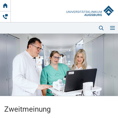
Link
zur
Startseite
Startseite
Kliniken & Einrichtungen
Patienten & Besucher
Zweitmeinung
Zuweisende