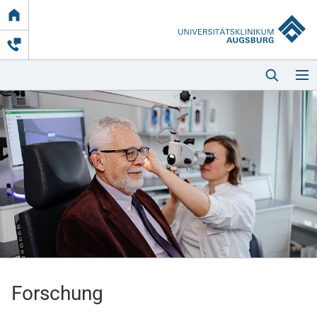
Link
zur
Startseite
Startseite
Kliniken & Einrichtungen
Patienten & Besucher
Forschung
Zuweisende