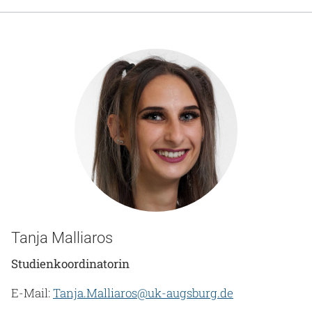
Gesundheit & Medizin
Über uns
Beruf & Karriere
Notaufnahme
Anreise
Tanja Malliaros
Studienkoordinatorin
E-Mail:
Tanja.Malliaros@uk-augsburg.de