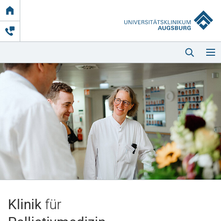
Link
zur
Startseite
Startseite
Kliniken & Einrichtungen
Patienten & Besucher
Klinik
für
Zuweisende