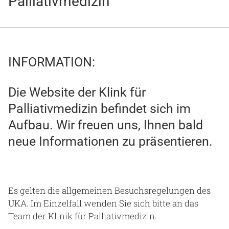
Palliativmedizin
Gesundheit & Medizin
Über uns
Beruf & Karriere
INFORMATION:
Die Website der Klink für
Palliativmedizin befindet sich im
Notaufnahme
Aufbau. Wir freuen uns, Ihnen bald
neue Informationen zu präsentieren.
Anreise
Es gelten die allgemeinen Besuchsregelungen des
UKA. Im Einzelfall wenden Sie sich bitte an das
Team der Klinik für Palliativmedizin.