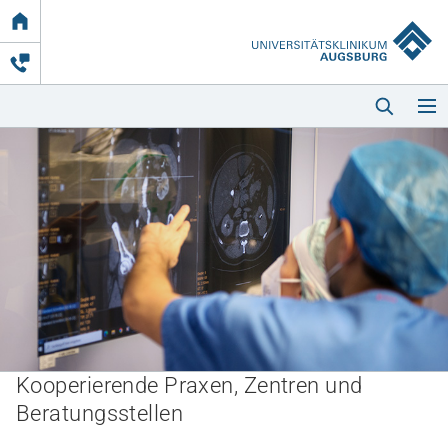
Link
zur
Startseite
Startseite
Kliniken & Einrichtungen
Kooperierende Praxen, Zentren und
Patienten & Besucher
Beratungsstellen
Zuweisende