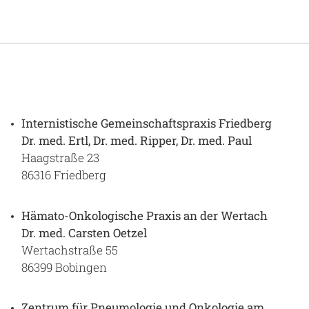
Gesundheit & Medizin
Über uns
Beruf & Karriere
Internistische Gemeinschaftspraxis Friedberg
Dr. med. Ertl, Dr. med. Ripper, Dr. med. Paul
Notaufnahme
Haagstraße 23
86316 Friedberg
Anreise
Hämato-Onkologische Praxis an der Wertach
Dr. med. Carsten Oetzel
Wertachstraße 55
86399 Bobingen
Zentrum für Pneumologie und Onkologie am