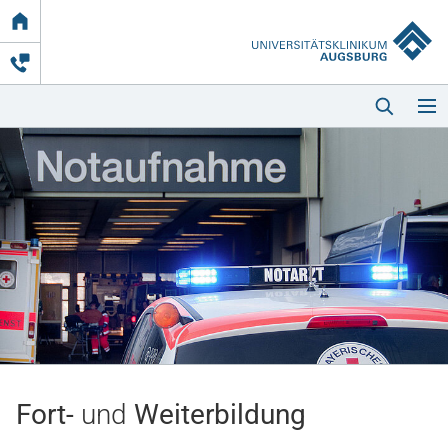
Link
zur
Startseite
Startseite
Kliniken & Einrichtungen
Patienten & Besucher
Fort-
und
Weiterbildung
Zuweisende