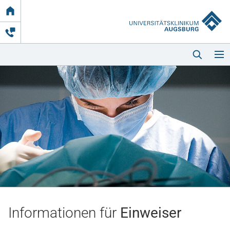
Link
zur
Startseite
Startseite
Kliniken & Einrichtungen
Patienten & Besucher
Informationen für
Einweiser
Zuweisende