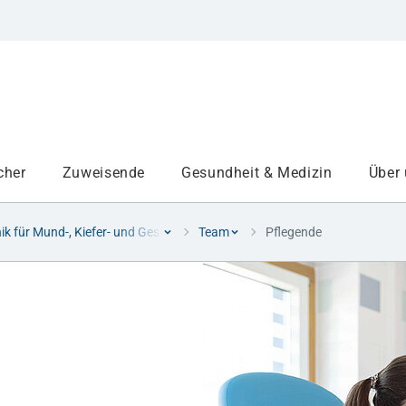
cher
Zuweisende
Gesundheit & Medizin
Über
nik für Mund-, Kiefer- und Gesichtschirurgie
Team
Pflegende
Institute
Projekte am UKA
Medizinbereiche
Study and teaching