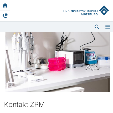
Link
zur
Startseite
Startseite
Kliniken & Einrichtungen
Patienten & Besucher
Kontakt ZPM
Zuweisende