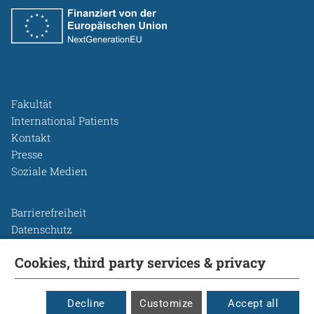
Fakultät
International Patients
Kontakt
Presse
Soziale Medien
Barrierefreiheit
Datenschutz
Legal Disclosure
Cookies, third party services & privacy
Leichte Sprache
Rechtsgrundlagen
Cookie Einstellungen
Decline
Customize
Accept all