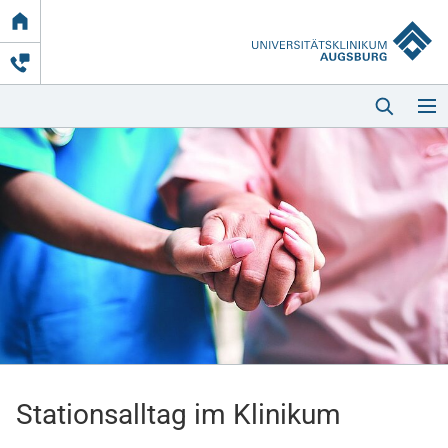
Link
zur
Startseite
Startseite
Kliniken & Einrichtungen
Patienten & Besucher
Stationsalltag im Klinikum
Zuweisende